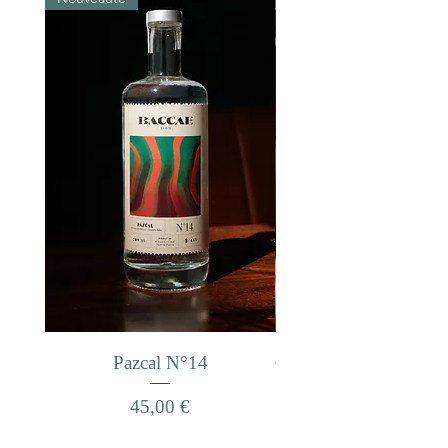
Pazcal N°14
Gin IPA x FAUVE - N
Prix
45,00 €