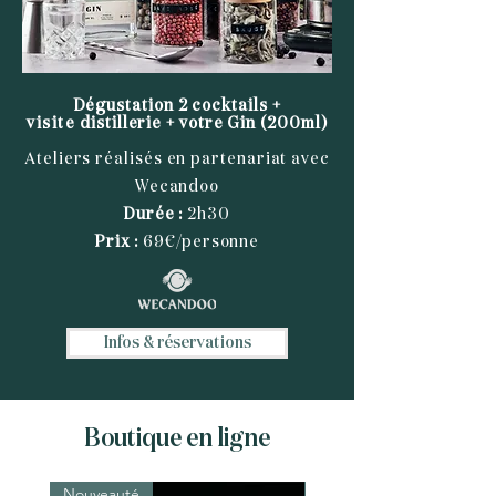
Dégu
station 2 cocktails +
visite
distillerie + votre Gin (200ml)
Ateliers réalisés en partenariat avec
Wecandoo
D
u
rée :
2h30
Prix :
69€/personne
Infos & réservations
Boutique en ligne
Nouveauté
Nouveauté