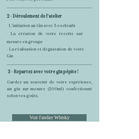
2
- Déroulement de
l'atelier
- L'initiation au Gin avec 3 cocktails
- La création de votre recette sur-
mesure en groupe
- La réalisation et dégustation de votre
Gin
3
- Repartez avec votre gin pépite !
Gardez un souvenir de votre expérience,
un gin sur-mesure (200ml) confectionné
selon vos goûts.
Voir l'atelier Whisky