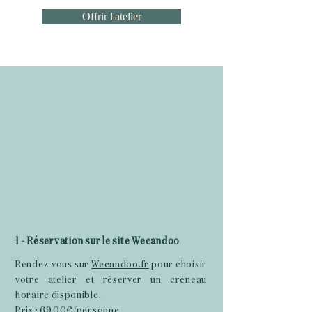
Offrir l'atelier
1 - Réservation sur le site
Wecandoo
Rendez-vous sur
Wecandoo.fr
pour choisir
votre atelier et réserver un créneau
horaire disponible.
Prix : 69,00€/personne