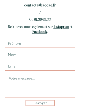
contact@baccae.fr
/
06.61.39.69.33
Retrouvez-nous également sur
Instagram
et
Facebook
.
Envoyer